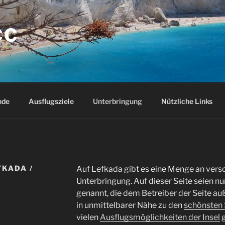
CC
s
nde
Ausflugsziele
Unterbringung
Nützliche Links
FKADA /
Auf Lefkada gibt es eine Menge an vers
Unterbringung. Auf dieser Seite seien n
genannt, die dem Betreiber der Seite auß
in unmittelbarer Nähe zu den
schönsten 
vielen
Ausflugsmöglichkeiten der Insel
g