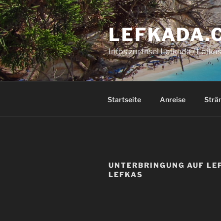
Zum
Inhalt
LEFKADA.
springen
Infos zur Insel Lefkada / Lefka
Startseite
Anreise
Strä
UNTERBRINGUNG AUF LE
LEFKAS