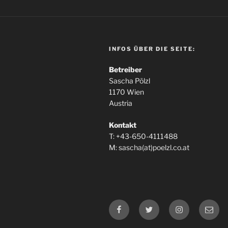
INFOS ÜBER DIE SEITE:
Betreiber
Sascha Pölzl
1170 Wien
Austria
Kontakt
T: +43-650-4111488
M: sascha(at)poelzl.co.at
Facebook
Twitter
Instagram
E-
Mail