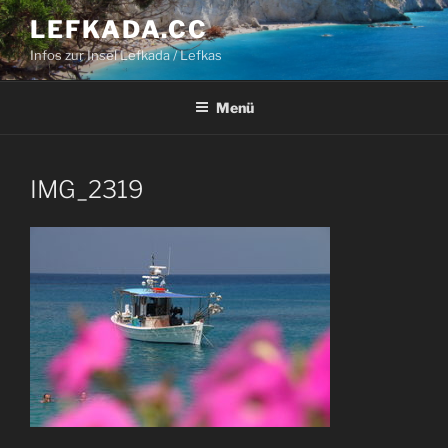
Zum
LEFKADA.CC
Inhalt
Infos zur Insel Lefkada / Lefkas
springen
Menü
IMG_2319